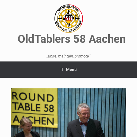
OldTablers 58 Aachen
„unite, maintain, promote“
Menü