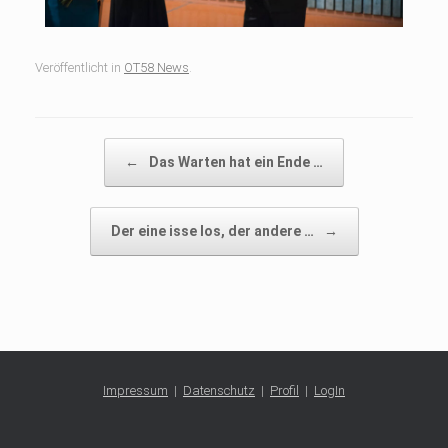
Veröffentlicht in
OT58 News
.
Beitragsnavigation
←
Das Warten hat ein Ende …
Der eine isse los, der andere …
→
Impressum
|
Datenschutz
|
Profil
|
LogIn