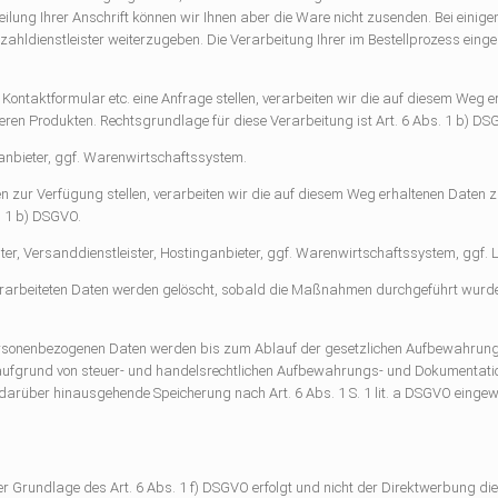
ilung Ihrer Anschrift können wir Ihnen aber die Ware nicht zusenden. Bei einige
ahldienstleister weiterzugeben. Die Verarbeitung Ihrer im Bestellprozess eing
 Kontaktformular etc. eine Anfrage stellen, verarbeiten wir die auf diesem Weg 
en Produkten. Rechtsgrundlage für diese Verarbeitung ist Art. 6 Abs. 1 b) DS
nbieter, ggf. Warenwirtschaftssystem.
 zur Verfügung stellen, verarbeiten wir die auf diesem Weg erhaltenen Daten
. 1 b) DSGVO.
er, Versanddienstleister, Hostinganbieter, ggf. Warenwirtschaftssystem, ggf. L
rarbeiteten Daten werden gelöscht, sobald die Maßnahmen durchgeführt wurde
rsonenbezogenen Daten werden bis zum Ablauf der gesetzlichen Aufbewahrungsp
VO aufgrund von steuer- und handelsrechtlichen Aufbewahrungs- und Dokumentatio
e darüber hinausgehende Speicherung nach Art. 6 Abs. 1 S. 1 lit. a DSGVO eingewi
r Grundlage des Art. 6 Abs. 1 f) DSGVO erfolgt und nicht der Direktwerbung di