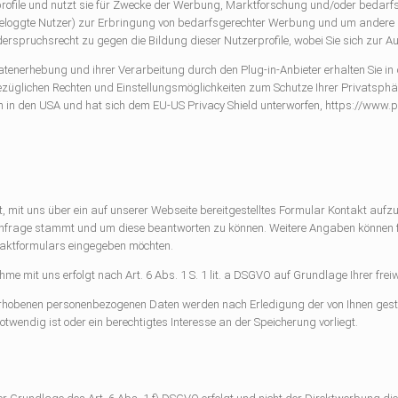
rofile und nutzt sie für Zwecke der Werbung, Marktforschung und/oder bedarfs
ngeloggte Nutzer) zur Erbringung von bedarfsgerechter Werbung und um andere N
iderspruchsrecht zu gegen die Bildung dieser Nutzerprofile, wobei Sie sich zur
enerhebung und ihrer Verarbeitung durch den Plug-in-Anbieter erhalten Sie in
bezüglichen Rechten und Einstellungsmöglichkeiten zum Schutze Ihrer Privatsphär
h in den USA und hat sich dem EU-US Privacy Shield unterworfen, https://www
eit, mit uns über ein auf unserer Webseite bereitgestelltes Formular Kontakt auf
nfrage stammt und um diese beantworten zu können. Weitere Angaben können freiw
taktformulars eingegeben möchten.
it uns erfolgt nach Art. 6 Abs. 1 S. 1 lit. a DSGVO auf Grundlage Ihrer freiwill
rhobenen personenbezogenen Daten werden nach Erledigung der von Ihnen gestel
twendig ist oder ein berechtigtes Interesse an der Speicherung vorliegt.