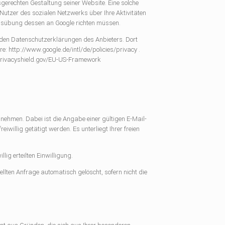
gerechten Gestaltung seiner Website. Eine solche
utzer des sozialen Netzwerks über Ihre Aktivitäten
 Ausübung dessen an Google richten müssen.
 den Datenschutzerklärungen des Anbieters. Dort
e: http://www.google.de/intl/de/policies/privacy .
.privacyshield.gov/EU-US-Framework
zunehmen. Dabei ist die Angabe einer gültigen E-Mail-
illig getätigt werden. Es unterliegt Ihrer freien
ig erteilten Einwilligung.
lten Anfrage automatisch gelöscht, sofern nicht die