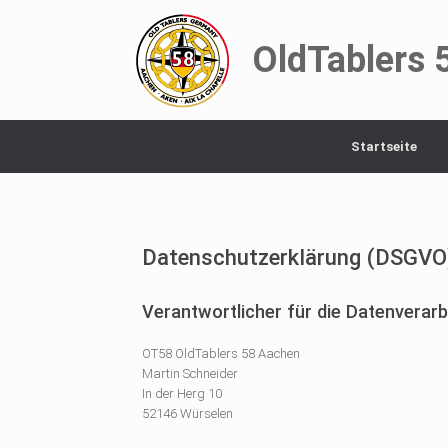
OldTablers 
Startseite
Datenschutzerklärung (DSGVO
Verantwortlicher für die Datenverarb
OT58 OldTablers 58 Aachen
Martin Schneider
In der Herg 10
52146 Würselen