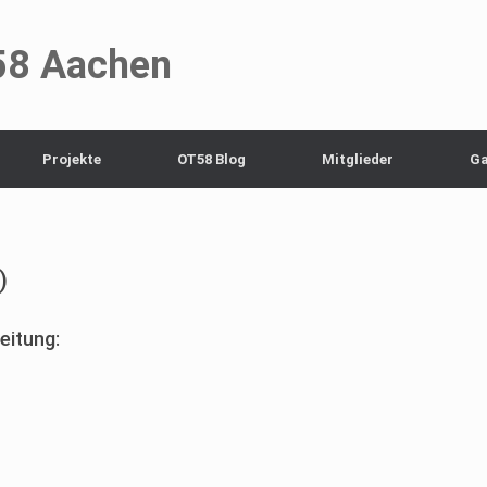
58 Aachen
Projekte
OT58 Blog
Mitglieder
Ga
)
eitung: