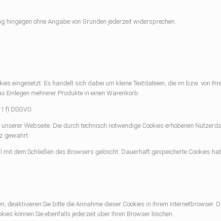
ung hingegen ohne Angabe von Gründen jederzeit widersprechen.
ies eingesetzt. Es handelt sich dabei um kleine Textdateien, die im bzw. von 
as Einlegen mehrerer Produkte in einen Warenkorb.
.1 f) DSGVO.
it unserer Webseite. Die durch technisch notwendige Cookies erhobenen Nutzerda
z gewahrt.
l mit dem Schließen des Browsers gelöscht. Dauerhaft gespeicherte Cookies ha
en, deaktivieren Sie bitte die Annahme dieser Cookies in Ihrem Internetbrowser.
ies können Sie ebenfalls jederzeit über Ihren Browser löschen.