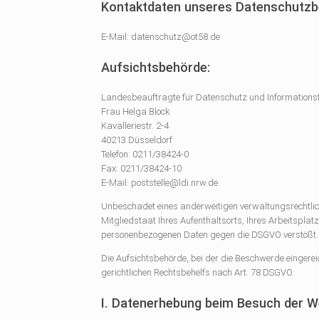
Kontaktdaten unseres Datenschutzb
E-Mail: datenschutz@ot58.de
Aufsichtsbehörde:
Landesbeauftragte für Datenschutz und Informationsf
Frau Helga Block
Kavalleriestr. 2-4
40213 Düsseldorf
Telefon: 0211/38424-0
Fax: 0211/38424-10
E-Mail: poststelle@ldi.nrw.de
Unbeschadet eines anderweitigen verwaltungsrechtlich
Mitgliedstaat Ihres Aufenthaltsorts, Ihres Arbeitspla
personenbezogenen Daten gegen die DSGVO verstößt.
Die Aufsichtsbehörde, bei der die Beschwerde eingerei
gerichtlichen Rechtsbehelfs nach Art. 78 DSGVO.
I. Datenerhebung beim Besuch der W