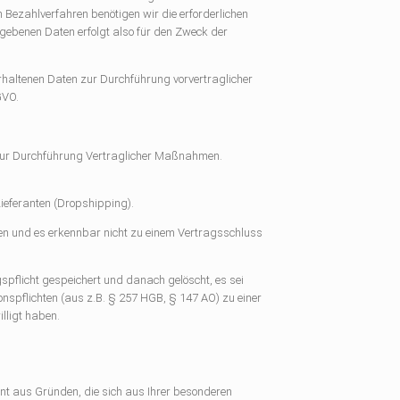
n Bezahlverfahren benötigen wir die erforderlichen
egebenen Daten erfolgt also für den Zweck der
erhaltenen Daten zur Durchführung vorvertraglicher
GVO.
 zur Durchführung Vertraglicher Maßnahmen.
ieferanten (Dropshipping).
n und es erkennbar nicht zu einem Vertragsschluss
flicht gespeichert und danach gelöscht, es sei
nspflichten (aus z.B. § 257 HGB, § 147 AO) zu einer
lligt haben.
ent aus Gründen, die sich aus Ihrer besonderen