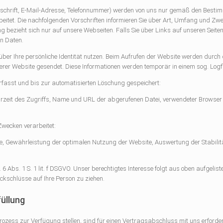
nschrift, E-Mail-Adresse, Telefonnummer) werden von uns nur gemäß den Best
eitet. Die nachfolgenden Vorschriften informieren Sie über Art, Umfang und Z
ezieht sich nur auf unsere Webseiten. Falls Sie über Links auf unseren Seiten 
en Daten.
über Ihre persönliche Identität nutzen. Beim Aufrufen der Website werden dur
rer Website gesendet. Diese Informationen werden temporär in einem sog. Logfi
rfasst und bis zur automatisierten Löschung gespeichert:
zeit des Zugriffs, Name und URL der abgerufenen Datei, verwendeter Browser 
wecken verarbeitet:
 Gewährleistung der optimalen Nutzung der Website, Auswertung der Stabilitä
 6 Abs. 1 S. 1 lit. f DSGVO. Unser berechtigtes Interesse folgt aus oben aufgeli
kschlüsse auf Ihre Person zu ziehen.
füllung
ozess zur Verfügung stellen, sind für einen Vertragsabschluss mit uns erforderli