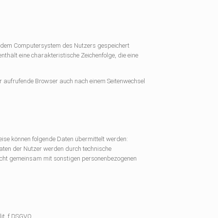
auf dem Computersystem des Nutzers gespeichert
thält eine charakteristische Zeichenfolge, die eine
 der aufrufende Browser auch nach einem Seitenwechsel
eise können folgende Daten übermittelt werden:
aten der Nutzer werden durch technische
nicht gemeinsam mit sonstigen personenbezogenen
it. f DSGVO.