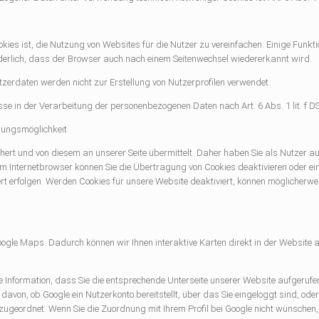
s ist, die Nutzung von Websites für die Nutzer zu vereinfachen. Einige Funktio
rderlich, dass der Browser auch nach einem Seitenwechsel wiedererkannt wird.
zerdaten werden nicht zur Erstellung von Nutzerprofilen verwendet.
esse in der Verarbeitung der personenbezogenen Daten nach Art. 6 Abs. 1 lit. f 
gungsmöglichkeit
rt und von diesem an unserer Seite übermittelt. Daher haben Sie als Nutzer auc
em Internetbrowser können Sie die Übertragung von Cookies deaktivieren oder e
rt erfolgen. Werden Cookies für unsere Website deaktiviert, können möglicherwe
oogle Maps. Dadurch können wir Ihnen interaktive Karten direkt in der Website 
ie Information, dass Sie die entsprechende Unterseite unserer Website aufgeruf
avon, ob Google ein Nutzerkonto bereitstellt, über das Sie eingeloggt sind, ode
 zugeordnet. Wenn Sie die Zuordnung mit Ihrem Profil bei Google nicht wünschen,