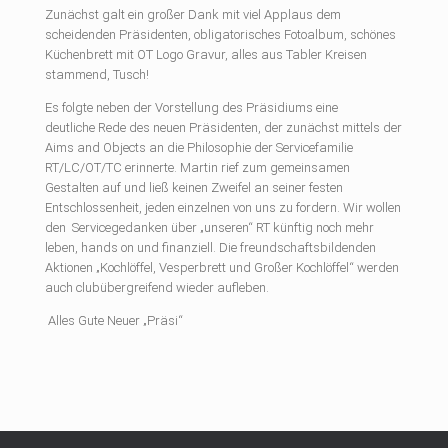
Zunächst galt ein großer Dank mit viel Applaus dem
scheidenden Präsidenten, obligatorisches Fotoalbum, schönes
Küchenbrett mit OT Logo Gravur, alles aus Tabler Kreisen
stammend, Tusch!
Es folgte neben der Vorstellung des Präsidiums eine
deutliche Rede des neuen Präsidenten, der zunächst mittels der
Aims and Objects an die Philosophie der Servicefamilie
RT/LC/OT/TC erinnerte. Martin rief zum gemeinsamen
Gestalten auf und ließ keinen Zweifel an seiner festen
Entschlossenheit, jeden einzelnen von uns zu fordern. Wir wollen
den Servicegedanken über „unseren“ RT künftig noch mehr
leben, hands on und finanziell. Die freundschaftsbildenden
Aktionen „Kochlöffel, Vesperbrett und Großer Kochlöffel“ werden
auch clubübergreifend wieder aufleben.
Alles Gute Neuer „Präsi“