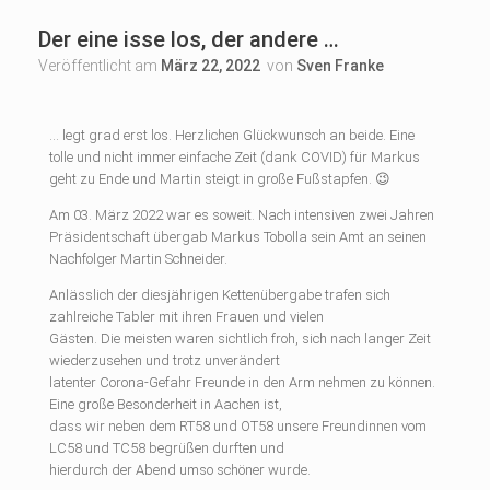
Der eine isse los, der andere …
Veröffentlicht am
März 22, 2022
von
Sven Franke
… legt grad erst los. Herzlichen Glückwunsch an beide. Eine
tolle und nicht immer einfache Zeit (dank COVID) für Markus
geht zu Ende und Martin steigt in große Fußstapfen. 😉
Am 03. März 2022 war es soweit. Nach intensiven zwei Jahren
Präsidentschaft übergab Markus Tobolla sein Amt an seinen
Nachfolger Martin Schneider.
Anlässlich der diesjährigen Kettenübergabe trafen sich
zahlreiche Tabler mit ihren Frauen und vielen
Gästen. Die meisten waren sichtlich froh, sich nach langer Zeit
wiederzusehen und trotz unverändert
latenter Corona-Gefahr Freunde in den Arm nehmen zu können.
Eine große Besonderheit in Aachen ist,
dass wir neben dem RT58 und OT58 unsere Freundinnen vom
LC58 und TC58 begrüßen durften und
hierdurch der Abend umso schöner wurde.