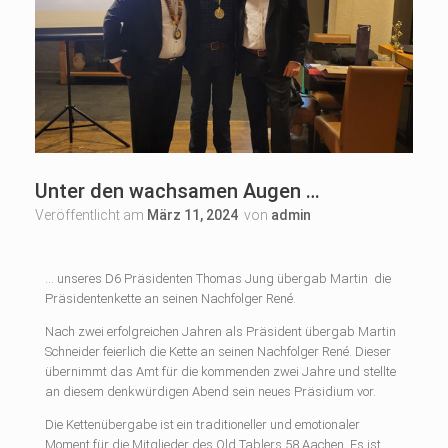
Unter den wachsamen Augen …
Veröffentlicht am
März 11, 2024
von
admin
… unseres D6 Präsidenten Thomas Jung übergab Martin die
Präsidentenkette an seinen Nachfolger René
.
Nach zwei erfolgreichen Jahren als Präsident übergab Martin
Schneider feierlich die Kette an seinen Nachfolger René. Dieser
übernimmt das Amt für die kommenden zwei Jahre und stellte
an diesem denkwürdigen Abend sein neues Präsidium vor.
Die Kettenübergabe ist ein traditioneller und emotionaler
Moment für die Mitglieder des Old Tablers 58 Aachen. Es ist