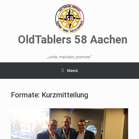
OldTablers 58 Aachen
„unite, maintain, promote“
Menü
Formate: Kurzmitteilung